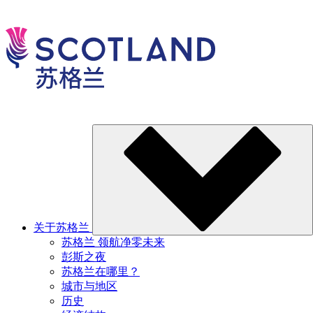
关于苏格兰
苏格兰 领航净零未来
彭斯之夜
苏格兰在哪里？
城市与地区
历史