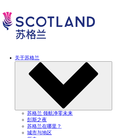
关于苏格兰
苏格兰 领航净零未来
彭斯之夜
苏格兰在哪里？
城市与地区