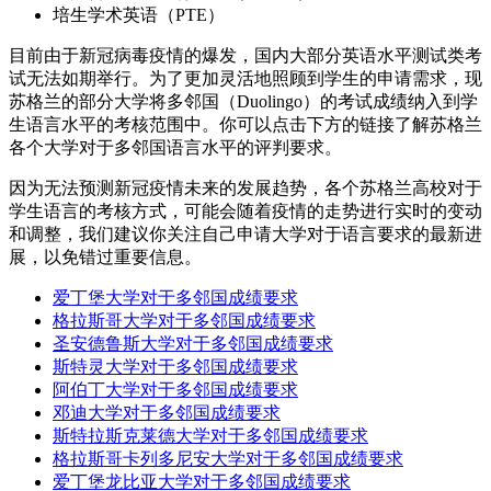
培生学术英语（PTE）
目前由于新冠病毒疫情的爆发，国内大部分英语水平测试类考
试无法如期举行。为了更加灵活地照顾到学生的申请需求，现
苏格兰的部分大学将多邻国（Duolingo）的考试成绩纳入到学
生语言水平的考核范围中。你可以点击下方的链接了解苏格兰
各个大学对于多邻国语言水平的评判要求。
因为无法预测新冠疫情未来的发展趋势，各个苏格兰高校对于
学生语言的考核方式，可能会随着疫情的走势进行实时的变动
和调整，我们建议你关注自己申请大学对于语言要求的最新进
展，以免错过重要信息。
爱丁堡大学对于多邻国成绩要求
格拉斯哥大学对于多邻国成绩要求
圣安德鲁斯大学对于多邻国成绩要求
斯特灵大学对于多邻国成绩要求
阿伯丁大学对于多邻国成绩要求
邓迪大学对于多邻国成绩要求
斯特拉斯克莱德大学对于多邻国成绩要求
格拉斯哥卡列多尼安大学对于多邻国成绩要求
爱丁堡龙比亚大学对于多邻国成绩要求