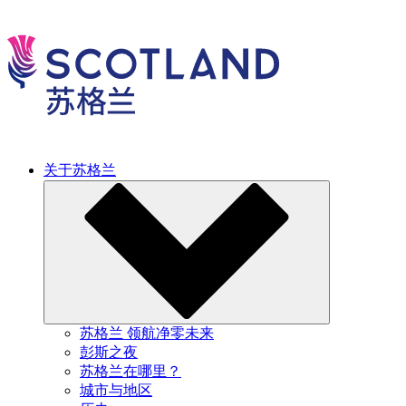
关于苏格兰
苏格兰 领航净零未来
彭斯之夜
苏格兰在哪里？
城市与地区