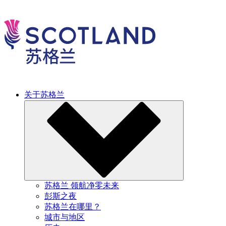
关于苏格兰
苏格兰 领航净零未来
彭斯之夜
苏格兰在哪里？
城市与地区