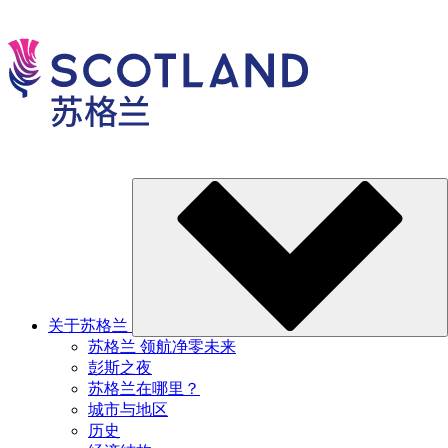
关于苏格兰
苏格兰 领航净零未来
彭斯之夜
苏格兰在哪里？
城市与地区
历史