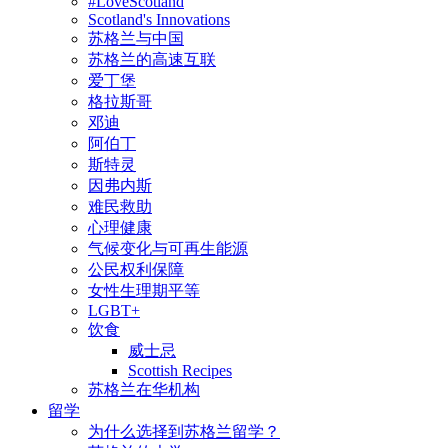
#LoveScotland
Scotland's Innovations
苏格兰与中国
苏格兰的高速互联
爱丁堡
格拉斯哥
邓迪
阿伯丁
斯特灵
因弗内斯
难民救助
心理健康
气候变化与可再生能源
公民权利保障
女性生理期平等
LGBT+
饮食
威士忌
Scottish Recipes
苏格兰在华机构
留学
为什么选择到苏格兰留学？