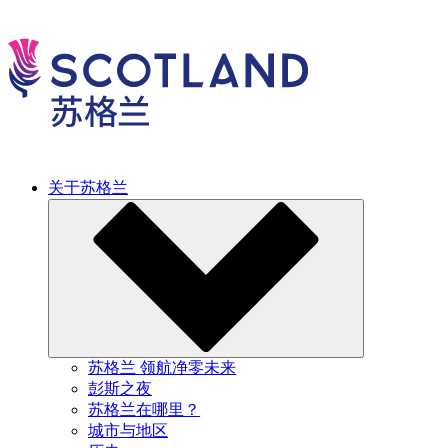
关于苏格兰
苏格兰 领航净零未来
彭斯之夜
苏格兰在哪里？
城市与地区