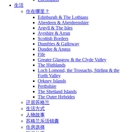
生活
住在哪里？
Edinburgh & The Lothians
Aberdeen & Aberdeenshire
Argyll & The Isles
Ayrshire & Arran
Scottish Borders
Dumfries & Galloway
Dundee & Angus
Fife
Greater Glasgow & the Clyde Valley
The Highlands
Loch Lomond, the Trossachs, Stirling & the
Forth Valley
Orkney Islands
Perthshire
The Shetland Islands
The Outer Hebrides
迁居苏格兰
生活方式
人物故事
苏格兰乐活锦囊
住房选择