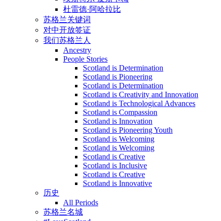
杜雷德·阿哈拉比
苏格兰关键词
对中开放签证
我们苏格兰人
Ancestry
People Stories
Scotland is Determination
Scotland is Pioneering
Scotland is Determination
Scotland is Creativity and Innovation
Scotland is Technological Advances
Scotland is Compassion
Scotland is Innovation
Scotland is Pioneering Youth
Scotland is Welcoming
Scotland is Welcoming
Scotland is Creative
Scotland is Inclusive
Scotland is Creative
Scotland is Innovative
历史
All Periods
苏格兰名城