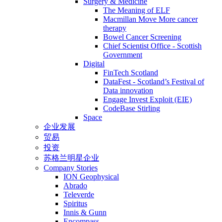
Surgery & Medicine
The Meaning of ELF
Macmillan Move More cancer
therapy
Bowel Cancer Screening
Chief Scientist Office - Scottish
Government
Digital
FinTech Scotland
DataFest - Scotland’s Festival of
Data innovation
Engage Invest Exploit (EIE)
CodeBase Stirling
Space
企业发展
贸易
投资
苏格兰明星企业
Company Stories
ION Geophysical
Abrado
Televerde
Spiritus
Innis & Gunn
Encompass