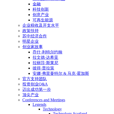
金融
科技创新
创意产业
可再生能源
企业税收及开支水平
政策扶持
苏中经济合作
明星企业
创业家故事
乔什·利特尔约翰
拉文德·达希亚
拉丽莎·斯莱尼
彼得·普拉策
安娜·弗里曼特尔 & 马克·霍加斯
官方支持团队
投资创业Q&A
迈出成功第一步
顶尖产业
Conferences and Meetings
Legends
Technology
Technology Scotland