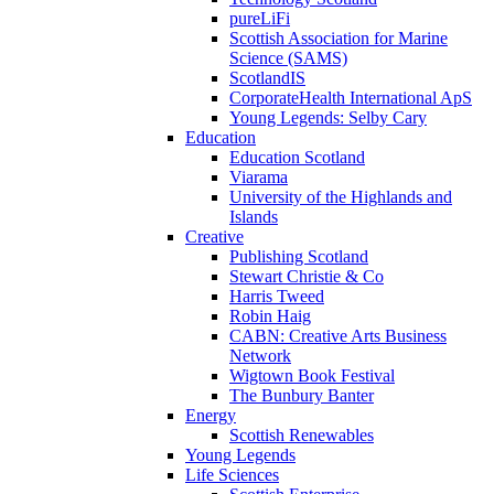
pureLiFi
Scottish Association for Marine
Science (SAMS)
ScotlandIS
CorporateHealth International ApS
Young Legends: Selby Cary
Education
Education Scotland
Viarama
University of the Highlands and
Islands
Creative
Publishing Scotland
Stewart Christie & Co
Harris Tweed
Robin Haig
CABN: Creative Arts Business
Network
Wigtown Book Festival
The Bunbury Banter
Energy
Scottish Renewables
Young Legends
Life Sciences