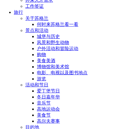
外来人才需求
工作签证
旅行
关于苏格兰
何时来苏格兰看一看
景点和活动
城堡与历史
风景和野生动物
户外活动和冒险运动
购物
美食美酒
博物馆和美术馆
电影、电视以及图书地点
游览
活动和节日
爱丁堡节日
冬日嘉年华
音乐节
高地运动会
美食节
高尔夫赛事
目的地