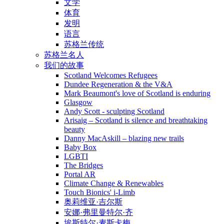
文学
体育
发明
语言
苏格兰传统
苏格兰名人
我们的故事
Scotland Welcomes Refugees
Dundee Regeneration & the V&A
Mark Beaumont's love of Scotland is enduring
Glasgow
Andy Scott - sculpting Scotland
Arisaig – Scotland is silence and breathtaking
beauty
Danny MacAskill – blazing new trails
Baby Box
LGBTI
The Bridges
Portal AR
Climate Change & Renewables
Touch Bionics' i-Limb
奥莉维亚·吉尔斯
安娜·弗里曼特尔·齐
埃斯特尔·麦斯卡梅