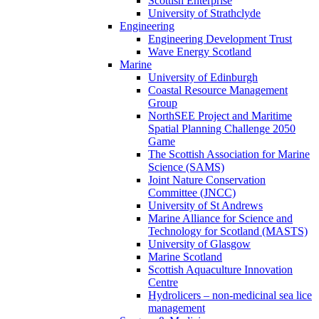
Scottish Enterprise
University of Strathclyde
Engineering
Engineering Development Trust
Wave Energy Scotland
Marine
University of Edinburgh
Coastal Resource Management
Group
NorthSEE Project and Maritime
Spatial Planning Challenge 2050
Game
The Scottish Association for Marine
Science (SAMS)
Joint Nature Conservation
Committee (JNCC)
University of St Andrews
Marine Alliance for Science and
Technology for Scotland (MASTS)
University of Glasgow
Marine Scotland
Scottish Aquaculture Innovation
Centre
Hydrolicers – non-medicinal sea lice
management