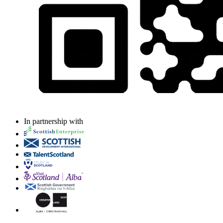
In partnership with