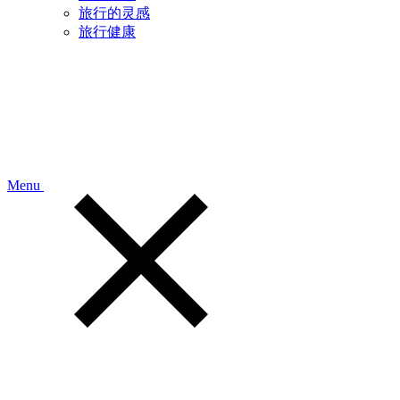
旅行的灵感
旅行健康
Menu