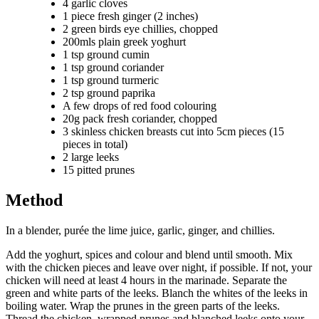
4 garlic cloves
1 piece fresh ginger (2 inches)
2 green birds eye chillies, chopped
200mls plain greek yoghurt
1 tsp ground cumin
1 tsp ground coriander
1 tsp ground turmeric
2 tsp ground paprika
A few drops of red food colouring
20g pack fresh coriander, chopped
3 skinless chicken breasts cut into 5cm pieces (15
pieces in total)
2 large leeks
15 pitted prunes
Method
In a blender, purée the lime juice, garlic, ginger, and chillies.
Add the yoghurt, spices and colour and blend until smooth. Mix
with the chicken pieces and leave over night, if possible. If not, your
chicken will need at least 4 hours in the marinade. Separate the
green and white parts of the leeks. Blanch the whites of the leeks in
boiling water. Wrap the prunes in the green parts of the leeks.
Thread the chicken, wrapped prunes and blanched leeks onto your