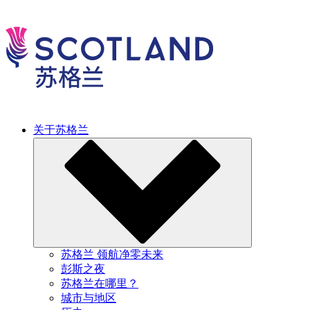
关于苏格兰
苏格兰 领航净零未来
彭斯之夜
苏格兰在哪里？
城市与地区