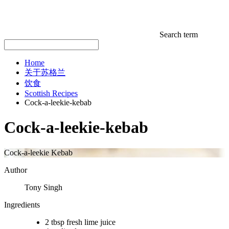
Search term
Home
关于苏格兰
饮食
Scottish Recipes
Cock-a-leekie-kebab
Cock-a-leekie-kebab
Cock-a-leekie Kebab
Author
Tony Singh
Ingredients
2 tbsp fresh lime juice