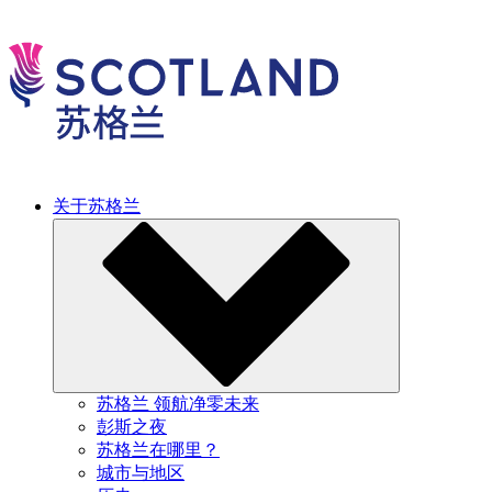
关于苏格兰
苏格兰 领航净零未来
彭斯之夜
苏格兰在哪里？
城市与地区